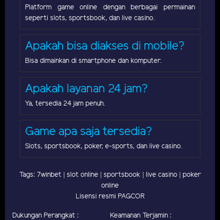
Platform game online dengan berbagai permainan
seperti slots, sportsbook, dan live casino.
Apakah bisa diakses di mobile?
Bisa dimainkan di smartphone dan komputer.
Apakah layanan 24 jam?
Ya, tersedia 24 jam penuh.
Game apa saja tersedia?
Slots, sportsbook, poker, e-sports, dan live casino.
Tags: 7winbet | slot online | sportsbook | live casino | poker
online
Lisensi resmi PAGCOR
Dukungan Perangkat :
Keamanan Terjamin :