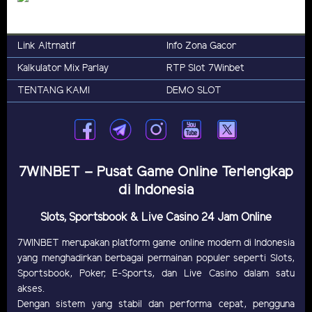
Link Altrnatif
Info Zona Gacor
Kalkulator Mix Parlay
RTP Slot 7Winbet
TENTANG KAMI
DEMO SLOT
7WINBET – Pusat Game Online Terlengkap
di Indonesia
Slots, Sportsbook & Live Casino 24 Jam Online
7WINBET merupakan platform game online modern di Indonesia
yang menghadirkan berbagai permainan populer seperti Slots,
Sportsbook, Poker, E-Sports, dan Live Casino dalam satu
akses.
Dengan sistem yang stabil dan performa cepat, pengguna