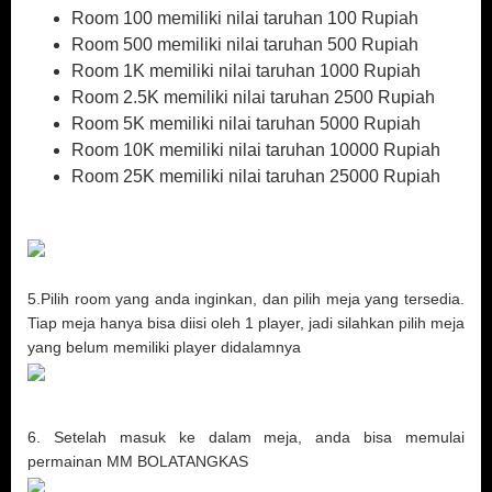
Room 100 memiliki nilai taruhan 100 Rupiah
Room 500 memiliki nilai taruhan 500 Rupiah
Room 1K memiliki nilai taruhan 1000 Rupiah
Room 2.5K memiliki nilai taruhan 2500 Rupiah
Room 5K memiliki nilai taruhan 5000 Rupiah
Room 10K memiliki nilai taruhan 10000 Rupiah
Room 25K memiliki nilai taruhan 25000 Rupiah
5.Pilih room yang anda inginkan, dan pilih meja yang tersedia.
Tiap meja hanya bisa diisi oleh 1 player, jadi silahkan pilih meja
yang belum memiliki player didalamnya
6. Setelah masuk ke dalam meja, anda bisa memulai
permainan MM BOLATANGKAS