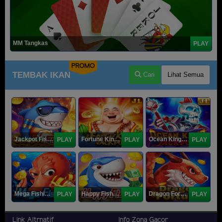
MM Tangkas
PLAY
PROMO
TEMBAK IKAN
Cari
Lihat Semua
Jackpot Fishing Jili
Fortune King Jackpot
Ocean King Jackpot
PLAY
PLAY
PLAY
Mega Fishing Jili
Happy Fishing Jili
Dragon Fortune Jili
PLAY
PLAY
PLAY
Link Altrnatif
Info Zona Gacor