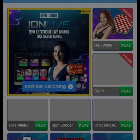
PROMO
Spesial
Red White
PLAY
PROMO
Oglok
PLAY
Live Plinko
Spin Soccer
Checkmate Rush
PLAY
PLAY
PLAY