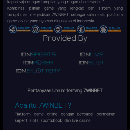
kapan saja dengan tampilan yang ringan dan responsif.
Kombinasi pilihan game yang lengkap dan sistem yang
teroptimasi menjadikan 7WINBET sebagai salah satu platform
game online yang nyaman digunakan di Indonesia.
Provided By
Pertanyaan Umum tentang 7WINBET
Apa itu 7WINBET?
Platform game online dengan berbagai permainan
seperti slots, sportsbook, dan live casino.