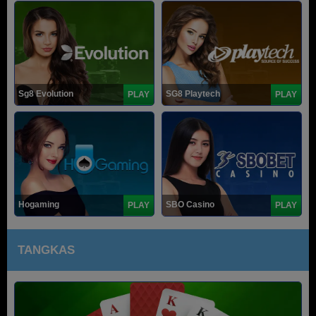
Sg8 Evolution
SG8 Playtech
PLAY
PLAY
Hogaming
SBO Casino
PLAY
PLAY
TANGKAS