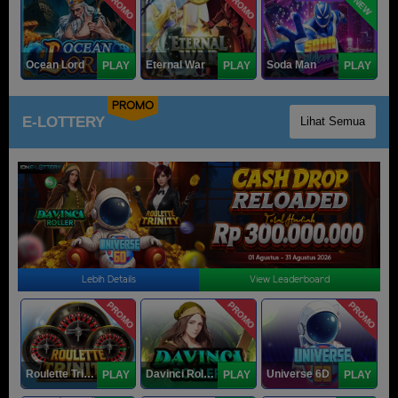
PROMO
PROMO
NEW
Ocean Lord
Eternal War
Soda Man
PLAY
PLAY
PLAY
PROMO
E-LOTTERY
Lihat Semua
Lebih Details
View Leaderboard
PROMO
PROMO
PROMO
Roulette Trinity
Davinci Roller
Universe 6D
PLAY
PLAY
PLAY