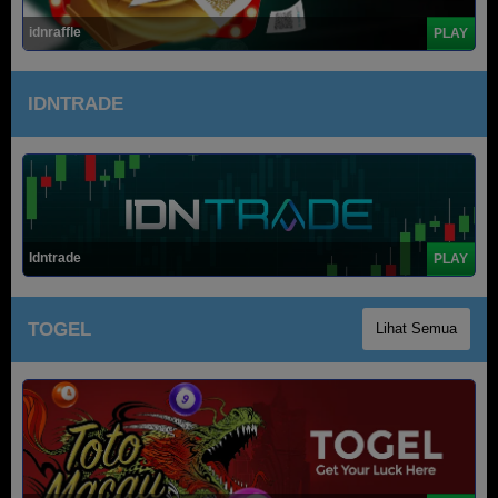
idnraffle
PLAY
IDNTRADE
Idntrade
PLAY
TOGEL
Lihat Semua